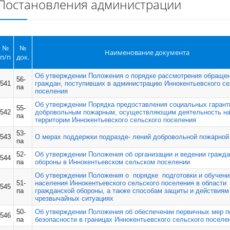
Постановления администрации
№
№
Наименование документа
п/п
док.
Об утверждении Положения о порядке рассмотрения обраще
56-
541
граждан, поступивших в администрацию Иннокентьевского се
па
поселения
Об утверждении Порядка предоставления социальных гарант
55-
542
добровольным пожарным, осуществляющим деятельность н
па
территории Иннокентьевского сельского поселения
53-
543
О мерах поддержки подразде- лений добровольной пожарной
па
52-
Об утверждении Положения об организации и ведении гражд
544
па
обороны в Иннокентьевском сельском поселении
Об утверждении Положения о порядке подготовки и обучени
51-
населения Иннокентьевского сельского поселения в области
545
па
гражданской обороны, а также способам защиты и действиям
чрезвычайных ситуациях
50-
Об утверждении Положения об обеспечении первичных мер 
546
па
безопасности в границах Иннокентьевского сельского поселе