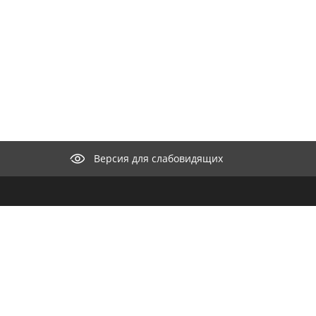
Версия для слабовидящих
КОНТАКТЫ
ООО "М
селение"
нии
Целью к
682440, Хабаровский край,
айт
разрабо
Николаевский район, с.
для орг
Иннокентьевка, ул. Набережная, д. 15
продвиж
Телефон:
8 (421-35) 37-1-22
информа
распро