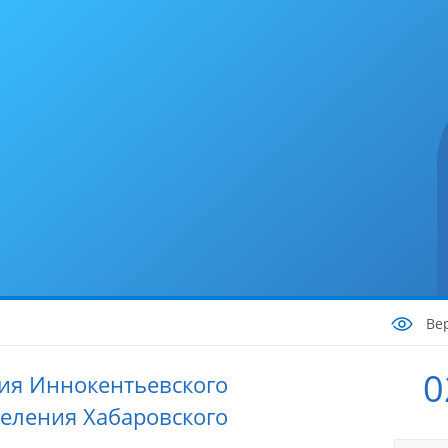
Ве
0
ия Иннокентьевского
селения Хабаровского