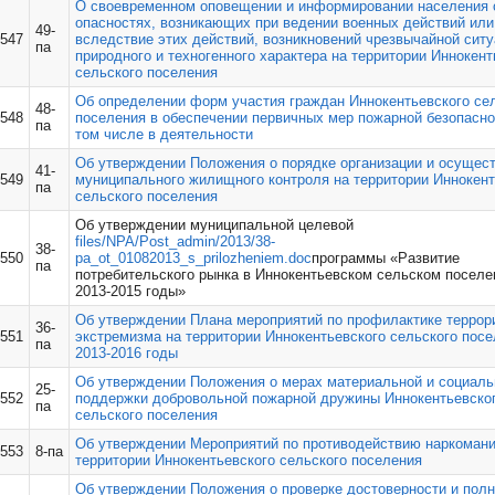
О своевременном оповещении и информировании населения 
опасностях, возникающих при ведении военных действий или
49-
547
вследствие этих действий, возникновений чрезвычайной сит
па
природного и техногенного характера на территории Иннокент
сельского поселения
Об определении форм участия граждан Иннокентьевского се
48-
548
поселения в обеспечении первичных мер пожарной безопасно
па
том числе в деятельности
Об утверждении Положения о порядке организации и осущес
41-
549
муниципального жилищного контроля на территории Иннокент
па
сельского поселения
Об утверждении муниципальной целевой
files/NPA/Post_admin/2013/38-
38-
550
pa_ot_01082013_s_prilozheniem.doc
программы «Развитие
па
потребительского рынка в Иннокентьевском сельском поселе
2013-2015 годы»
Об утверждении Плана мероприятий по профилактике террор
36-
551
экстремизма на территории Иннокентьевского сельского посе
па
2013-2016 годы
Об утверждении Положения о мерах материальной и социаль
25-
552
поддержки добровольной пожарной дружины Иннокентьевско
па
сельского поселения
Об утверждении Мероприятий по противодействию наркомани
553
8-па
территории Иннокентьевского сельского поселения
Об утверждении Положения о проверке достоверности и пол