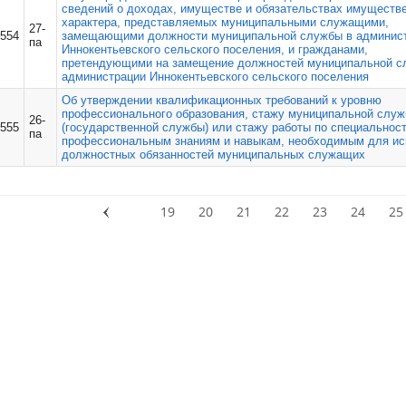
сведений о доходах, имуществе и обязательствах имуществ
характера, представляемых муниципальными служащими,
27-
554
замещающими должности муниципальной службы в админис
па
Иннокентьевского сельского поселения, и гражданами,
претендующими на замещение должностей муниципальной с
администрации Иннокентьевского сельского поселения
Об утверждении квалификационных требований к уровню
профессионального образования, стажу муниципальной слу
26-
555
(государственной службы) или стажу работы по специальност
па
профессиональным знаниям и навыкам, необходимым для ис
должностных обязанностей муниципальных служащих
19
20
21
22
23
24
25