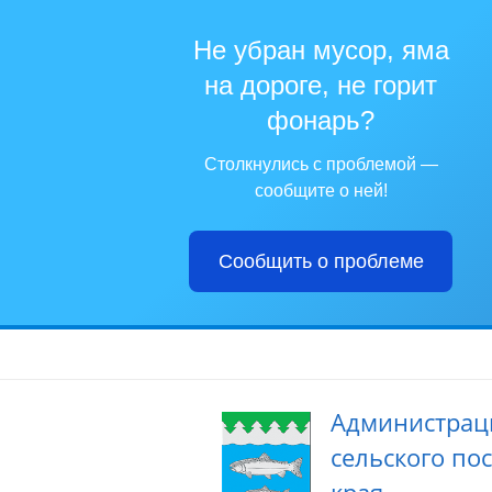
Не убран мусор, яма
на дороге, не горит
фонарь?
Столкнулись с проблемой —
сообщите о ней!
Сообщить о проблеме
Администрац
сельского по