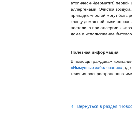
атопическийдерматит) первой 
аллергенами. Очистка воздуха
принадлежностей могут быть р
клещу домашней пыли первооче
постели, а при аллергии к жив
дома и использование бытовог
Полезная информация
В помощь гражданам компания
«Иммунные заболевания»
, гд
течения распространенных имм
Вернуться в раздел "Ново