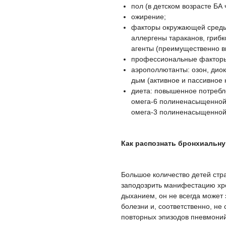
пол (в детском возрасте БА
ожирение;
факторы окружающей среды
аллергены тараканов, гриб
агенты (преимущественно в
профессиональные фактор
аэрополлютанты: озон, диок
дым (активное и пассивное 
диета: повышенное потребл
омега-6 полиненасыщенной 
омега-3 полиненасыщенной 
Как распознать бронхиальну
Большое количество детей ст
заподозрить манифестацию хро
дыханием, он не всегда может 
болезни и, соответственно, н
повторных эпизодов пневмоний