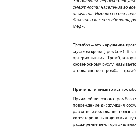
Заболевания сердечно-сосуди
смертности населения во все
инсульта. Именно по его вин
болезнь и как это сделать, 
Мед».
Тромбоз – это нарушение крово
сгустком крови (тромбом). В 
артериальными. Тромб, которы
кровеносному руслу, называет
оторвавшегося тромба – тром
Причины и симптомы тромб
Причиной венозного тромбоза 
повреждение/дисфункция сосуд
развития заболевания повыша
холестерина, гиподинамия, ку
расширение вен, гормональная