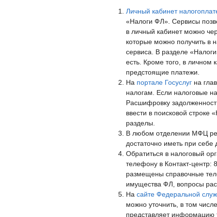
Личный кабинет налогоплат
«Налоги ФЛ». Сервисы позво
в личный кабинет можно чер
которые можно получить в н
сервиса. В разделе «Налоги
есть. Кроме того, в личном
предстоящие платежи.
На
портале Госуслуг
на глав
налогам. Если налоговые н
Расшифровку задолженности
ввести в поисковой строке 
разделы.
В любом отделении МФЦ рег
достаточно иметь при себе 
Обратиться в налоговый орг
телефону в Контакт-центр: 
размещены справочные тел
имущества ФЛ, вопросы расч
На
сайте Федеральной служ
можно уточнить, в том числ
представляет информацию т