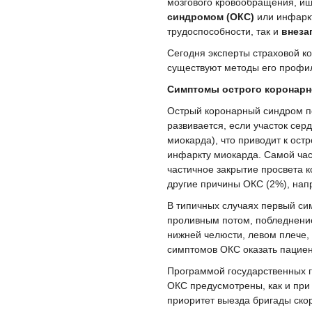
мозгового кровообращения, и
синдромом (ОКС)
или инфаркт
трудоспособности, так и
внеза
Сегодня эксперты страховой к
существуют методы его профил
Симптомы острого коронарн
Острый коронарный синдром п
развивается, если участок се
миокарда), что приводит к ост
инфаркту миокарда. Самой час
частичное закрытие просвета 
другие причины ОКС (2%), нап
В типичных случаях первый си
проливным потом, побледнение
нижней челюсти, левом плече, 
симптомов ОКС оказать пацие
Программой государственных 
ОКС предусмотрены, как и при
приоритет выезда бригады ско