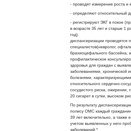
- проводят измерение роста и
- определяют относительный д
- регистрируют ЭКГ в покое (
в возрасте 35 лет и старше 1 ра
год). 
диспансеризации проводятся п
специалистов(невролог, офталь
брахиоцефального бассейна, и
профилактическое консультиро
здоровья для граждан с выяв
заболеваниями, хронической и
болезнями, характеризующими
относительного сердечно-сосуд
сосудистого риска, ожирении,
20 сигарет в сутки, высоком ри
По результату диспансеризаци
полису ОМС каждый гражданин и
39 лет включительно, а также 
учетом выявленных у него про
заболеваний.*