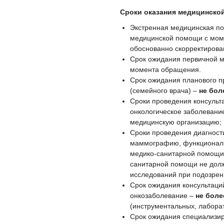
Сроки оказания медицинско
Экстренная медицинская по
медицинской помощи с мом
обоснованно скорректирован
Срок ожидания первичной 
момента обращения.
Срок ожидания планового п
(семейного врача) –
не бол
Сроки проведения консульт
онкологическое заболевани
медицинскую организацию;
Сроки проведения диагност
маммографию, функциональн
медико-санитарной помощи)
санитарной помощи не до
исследований при подозрен
Срок ожидания консультаци
онкозаболевание –
не боле
(инструментальных, лабора
Срок ожидания специализи