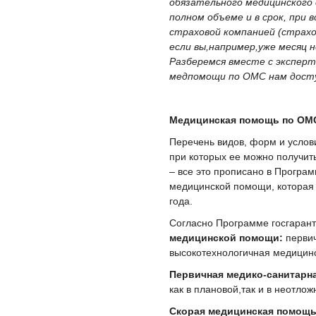
обязательного медицинского
полном объеме и в срок, при 
страховой компанией (страхо
если вы,например,уже месяц 
Разберемся вместе с эксперт
медпомощи по ОМС нам дост
Медицинская помощь по ОМ
Перечень видов, форм и услов
при которых ее можно получит
– все это прописано в Програ
медицинской помощи, которая 
года.
Согласно Программе госгаран
медицинской помощи:
перви
высокотехнологичная медицин
Первичная медико-санитар
как в плановой,так и в неотло
Скорая медицинская помощ