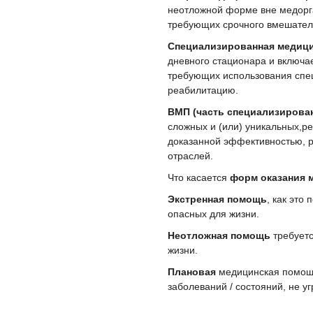
неотложной форме вне медорга
требующих срочного вмешател
Специализированная медиц
дневного стационара и включае
требующих использования спец
реабилитацию.
ВМП (часть специализирова
сложных и (или) уникальных,ре
доказанной эффективностью, р
отраслей.
Что касается
форм оказания 
Экстренная помощь
, как это 
опасных для жизни.
Неотложная
помощь
требуетс
жизни.
Плановая
медицинская помощ
заболеваний / состояний, не 