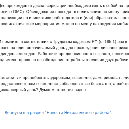
Для прохождения диспансеризации необходимо взять с собой на пр
полисе ОМС). Обследования проводят в поликлинике по месту при
организации по инициативе работодателя и (или) образовательного
профилактические мероприятия можно по месту нахождения мобил
И помните: в соответствии с Трудовым кодексом РФ (ст.185.1) раз в
право на один оплачиваемый день для прохождения диспансеризац
одиндень ежегодно. Работники предпенсионного возраста, пенсионе
год имеют право на освобождение от работы в течение двух рабочи
Так стоит ли пренебрегать здоровьем, возможно, даже рисковать жи
предоставляет нам возможность обследоваться бесплатно, а работ
диспансерный день? Думаем, ответ очевиден.
Вернуться в раздел "Новости Николаевского района"