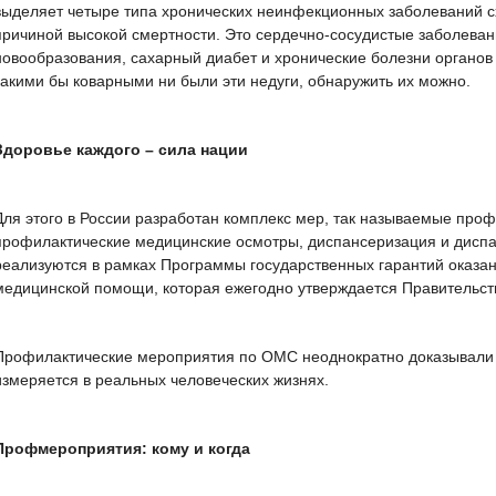
выделяет четыре типа хронических неинфекционных заболеваний с
причиной высокой смертности. Это сердечно-сосудистые заболеван
новообразования, сахарный диабет и хронические болезни органов 
какими бы коварными ни были эти недуги, обнаружить их можно.
Здоровье каждого – сила нации
Для этого в России разработан комплекс мер, так называемые проф
профилактические медицинские осмотры, диспансеризация и дисп
реализуются в рамках Программы государственных гарантий оказа
медицинской помощи, которая ежегодно утверждается Правительст
Профилактические мероприятия по ОМС неоднократно доказывали
измеряется в реальных человеческих жизнях.
Профмероприятия: кому и когда