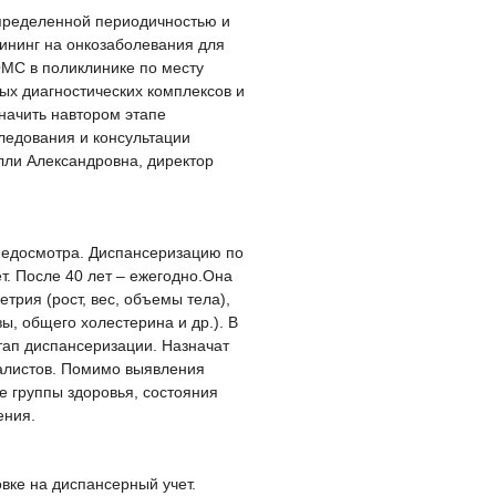
пределенной периодичностью и
рининг на онкозаболевания для
ОМС в поликлинике по месту
ных диагностических комплексов и
начить навтором этапе
едования и консультации
лли Александровна, директор
медосмотра. Диспансеризацию по
т. После 40 лет – ежегодно.Она
трия (рост, вес, объемы тела),
ы, общего холестерина и др.). В
тап диспансеризации. Назначат
иалистов. Помимо выявления
е группы здоровья, состояния
ения.
ке на диспансерный учет.