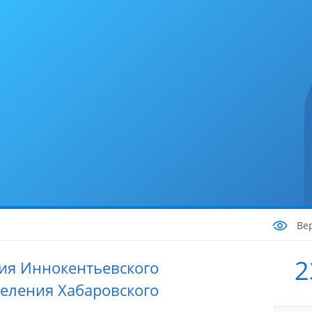
Ве
2
ия Иннокентьевского
селения Хабаровского