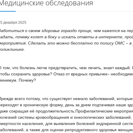
Медицинские обследования
25 декабря 2025
Заботиться о своем здоровье гораздо проще, чем кажется на пе
гадать, почему колет в боку и искать ответы в интернете, пр
мероприятия. Сделать это можно бесплатно по полису ОМС – в 
поликлинике.
О том, что болезнь легче предотвратить, чем лечить, знает каждый.
чтобы сохранить здоровье? Отказ от вредных привычек– необходим
минимум. Почему?
Прежде всего потому, что существует немало заболеваний, которы
переходят в хроническую форму, день за днем подтачивая наше здо
даже сокращая её продолжительность.Профилактические мероприя
болезней системы кровообращения и онкологических заболевани
смертности населения, для выявления болезней эндокринной систе
заболеваний, а также для оценки репродуктивного здоровья женщ