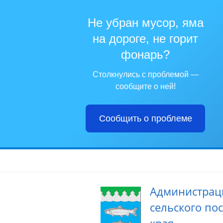
Не убран мусор, яма
на дороге, не горит
фонарь?
Столкнулись с проблемой —
сообщите о ней!
Сообщить о проблеме
Администрац
сельского по