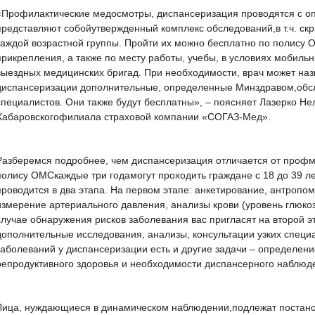
«Профилактические медосмотры, диспансеризация проводятся с о
представляют собойутвержденный комплекс обследований,в т.ч. ск
каждой возрастной группы. Пройти их можно бесплатно по полису 
прикрепления, а также по месту работы, учебы, в условиях мобиль
выездных медицинских бригад. При необходимости, врач может наз
диспансеризации дополнительные, определенные Минздравом,обсл
специалистов. Они также будут бесплатны», – поясняет Лазерко Не
Хабаровскогофилиала страховой компании «СОГАЗ-Мед».
Разберемся подробнее, чем диспансеризация отличается от проф
полису ОМСкаждые три годамогут проходить граждане с 18 до 39 ле
проводится в два этапа. На первом этапе: анкетирование, антропоме
измерение артериального давления, анализы крови (уровень глюкоз
случае обнаружения рисков заболевания вас пригласят на второй э
дополнительные исследования, анализы, консультации узких спец
заболеваний у диспансеризации есть и другие задачи – определени
репродуктивного здоровья и необходимости диспансерного наблюд
Лица, нуждающиеся в динамическом наблюдении,подлежат постанов