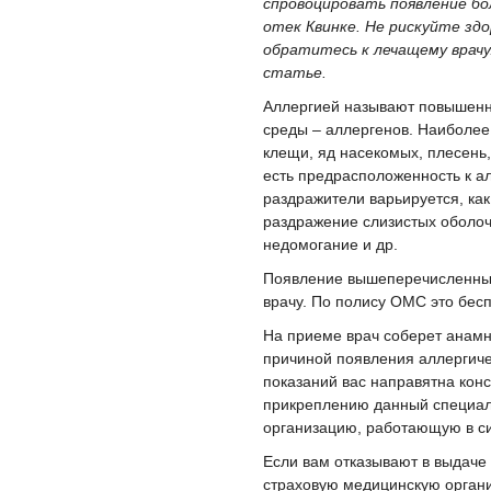
спровоцировать появление бо
отек Квинке. Не рискуйте зд
обратитесь к лечащему врачу
статье.
Аллергией называют повышенн
среды – аллергенов. Наиболее
клещи, яд насекомых, плесень,
есть предрасположенность к ал
раздражители варьируется, ка
раздражение слизистых оболо
недомогание и др.
Появление вышеперечисленных
врачу. По полису ОМС это бесп
На приеме врач соберет анамне
причиной появления аллергиче
показаний вас направятна кон
прикреплению данный специали
организацию, работающую в с
Если вам отказывают в выдаче
страховую медицинскую органи