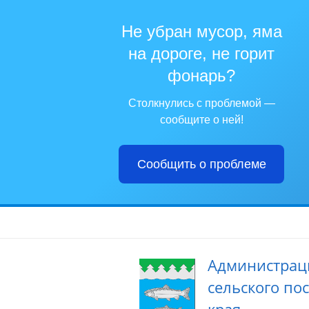
Не убран мусор, яма
на дороге, не горит
фонарь?
Столкнулись с проблемой —
сообщите о ней!
Сообщить о проблеме
Администрац
сельского по