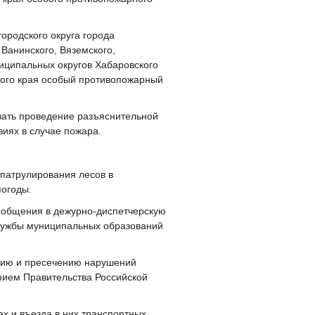
городского округа города
 Ванинского, Вяземского,
ниципальных округов Хабаровского
кого края особый противопожарный
овать проведение разъяснительной
иях в случае пожара.
 патрулирования лесов в
погоды.
сообщения в дежурно-диспетчерскую
службы муниципальных образований
ению и пресечению нарушений
нием Правительства Российской
ах и въезда в них транспортных