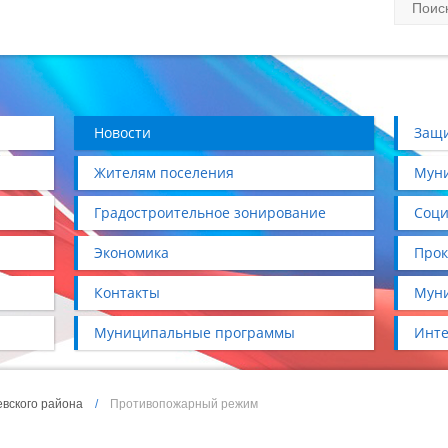
Новости
Защи
Жителям поселения
Муни
Градостроительное зонирование
Соци
Экономика
Прок
Контакты
Муни
Муниципальные программы
Инте
вского района
/
Противопожарный режим