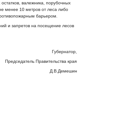
 остатков, валежника, порубочных
не менее 10 метров от леса либо
противопожарным барьером.
ний и запретов на посещение лесов
Губернатор,
Председатель Правительства края
Д.В.Демеши
н