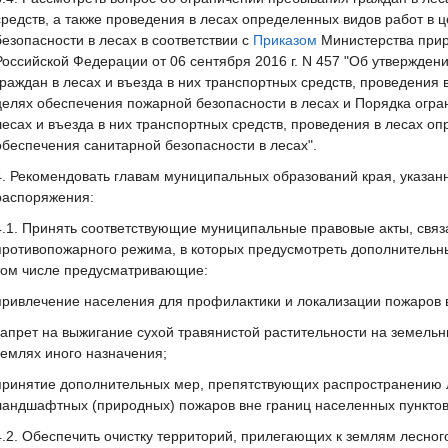
средств, а также проведения в лесах определенных видов работ в
безопасности в лесах в соответствии с
Приказом
Министерства прир
Российской Федерации от 06 сентября 2016 г. N 457 "Об утвержде
граждан в лесах и въезда в них транспортных средств, проведения 
целях обеспечения пожарной безопасности в лесах и Порядка огра
лесах и въезда в них транспортных средств, проведения в лесах о
обеспечения санитарной безопасности в лесах".
4. Рекомендовать главам муниципальных образований края, указан
распоряжения:
4.1. Принять соответствующие муниципальные правовые акты, связ
противопожарного режима, в которых предусмотреть дополнительн
том числе предусматривающие:
привлечение населения для профилактики и локализации пожаров в
запрет на выжигание сухой травянистой растительности на земельн
землях иного назначения;
принятие дополнительных мер, препятствующих распространению 
ландшафтных (природных) пожаров вне границ населенных пунктов
4.2. Обеспечить очистку территорий, прилегающих к землям лесно