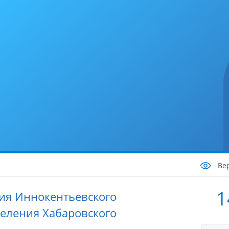
Ве
1
ия Иннокентьевского
селения Хабаровского