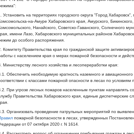
режима":
1. Установить на территориях городского округа "Город Хабаровск", 
Комсомольска-на-Амуре Хабаровского края, Амурского, Бикинского,
Комсомольского, Нанайского, Советско-Гаванского, Солнечного му
края, имени Лазо, Хабаровского муниципальных районов Хабаровс
режим до особого распоряжения.
2. Комитету Правительства края по гражданской защите активизир
работы с населением края о мерах пожарной безопасности и действ
3. Министерству лесного хозяйства и лесопереработки края:
3.1. Обеспечить необходимую кратность наземного и авиационного
соответствии с классами пожарной опасности в лесах по условиям 
3.2. При угрозе лесных пожаров населенным пунктам направлять 
службу Правительства Хабаровского края, единые диспетчерские 
края.
3.3. Организовать проведение патрульных мероприятий по выявл
Правил
пожарной безопасности в лесах, утвержденных Постановле
Федерации от 07 октября 2020 г. N 1614.
3.4. Рассмотреть вопрос об ограничении пребывания граждан в лес