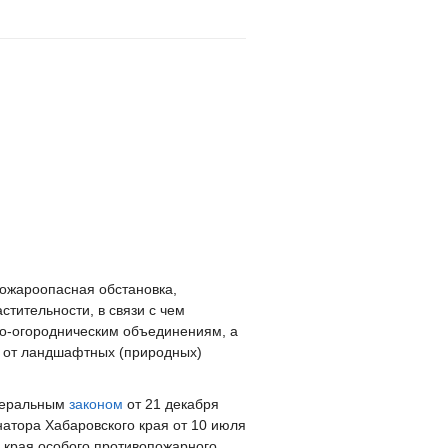
пожароопасная обстановка,
стительности, в связи с чем
о-огородническим объединениям, а
я от ландшафтных (природных)
едеральным
законом
от 21 декабря
атора Хабаровского края от 10 июля
о края особого противопожарного