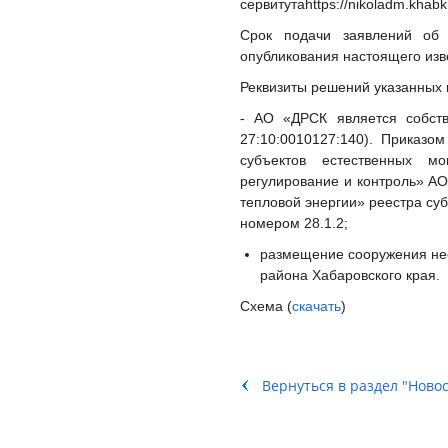
сервитута
https://nikoladm.khabkr
Срок подачи заявлений об
опубликования настоящего из
Реквизиты решений указанных в
- АО «ДРСК является собств
27:10:0010127:140).
Приказом
субъектов естественных м
регулирование и контроль» А
тепловой энергии» реестра су
номером 28.1.2;
размещение сооружения не
района Хабаровского края.
Схема (
скачать
)
Вернуться в раздел "Ново