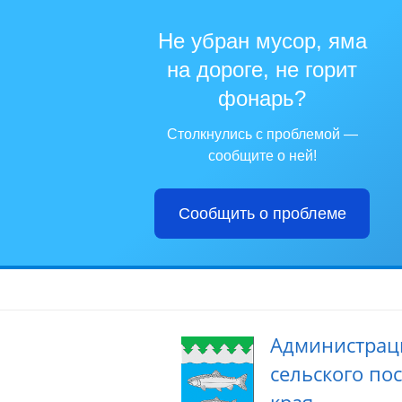
Не убран мусор, яма
на дороге, не горит
фонарь?
Столкнулись с проблемой —
сообщите о ней!
Сообщить о проблеме
Администрац
сельского по