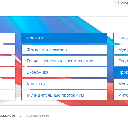
Новости
Защи
Жителям поселения
Муни
Градостроительное зонирование
Соци
Экономика
Прок
Контакты
Муни
Муниципальные программы
Инте
формирует
/
Горячая линия