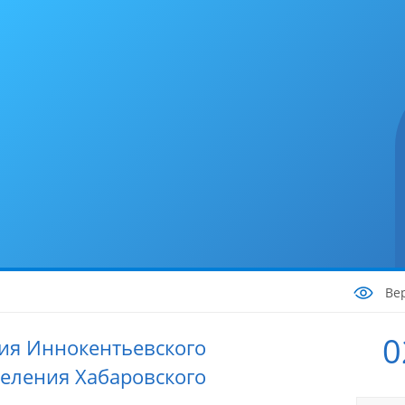
Ве
0
ия Иннокентьевского
селения Хабаровского