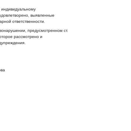
м индивидуальному
удовлетворено, выявленные
рной ответственности.
вонарушении, предусмотренном ст.
оторое рассмотрено и
едупреждения.
ва