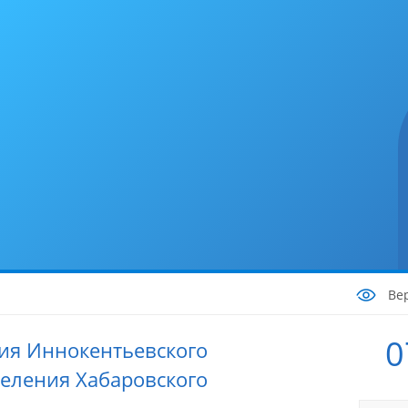
Ве
0
ия Иннокентьевского
селения Хабаровского