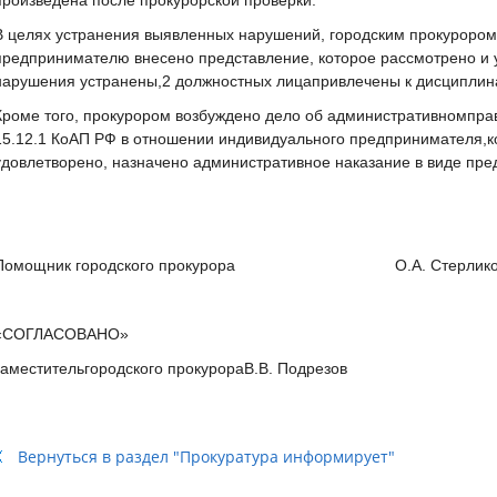
произведена после прокурорской проверки.
В целях устранения выявленных нарушений, городским прокуроро
предпринимателю внесено представление, которое рассмотрено и 
нарушения устранены,2 должностных лицапривлечены к дисциплина
Кроме того, прокурором возбуждено дело об административномпра
15.12.1 КоАП РФ в отношении индивидуального предпринимателя,к
удовлетворено, назначено административное наказание в виде пр
Помощник городского прокурора О.А. Стерлико
«СОГЛАСОВАНО»
заместительгородского прокурораВ.В. Подрезов
Вернуться в раздел "Прокуратура информирует"