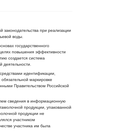
й законодательства при реализации
ьевой воды.
основах государственного
в целях повышения эффективности
итию создается система
й деятельности.
 средствами идентификации,
 обязательной маркировке
енными Правительством Российской
елем сведения в информационную
отамолочной продукции, упакованной
молочной продукции не
влялся участником
честве участника им была