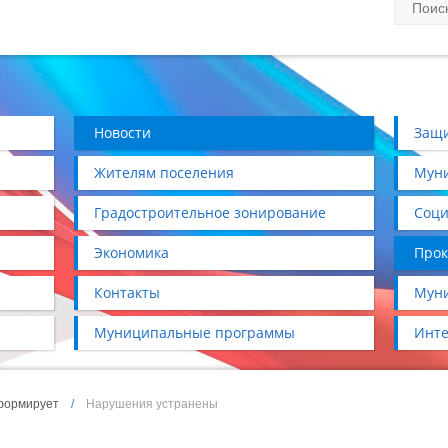
Новости
Защи
Жителям поселения
Муни
Градостроительное зонирование
Соци
Экономика
Прок
Контакты
Муни
Муниципальные программы
Инте
формирует
/
Нарушения устранены