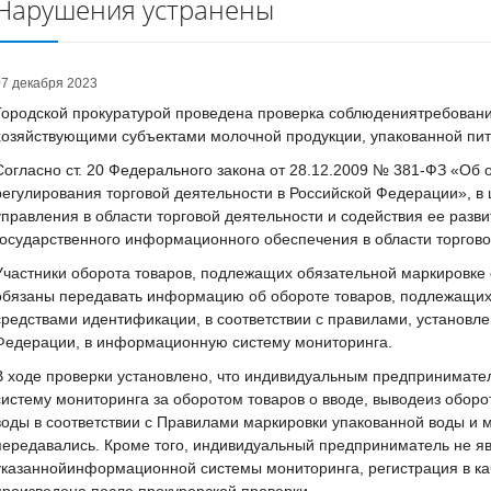
Нарушения устранены
07 декабря 2023
Городской прокуратурой проведена проверка соблюдениятребовани
хозяйствующими субъектами молочной продукции, упакованной пит
Согласно ст. 20 Федерального закона от 28.12.2009 № 381-ФЗ «Об 
регулирования торговой деятельности в Российской Федерации», 
управления в области торговой деятельности и содействия ее разв
государственного информационного обеспечения в области торгово
Участники оборота товаров, подлежащих обязательной маркировке
обязаны передавать информацию об обороте товаров, подлежащих
средствами идентификации, в соответствии с правилами, установл
Федерации, в информационную систему мониторинга.
В ходе проверки установлено, что индивидуальным предпринимат
систему мониторинга за оборотом товаров о вводе, выводеиз обор
воды в соответствии с Правилами маркировки упакованной воды и 
передавались. Кроме того, индивидуальный предприниматель не я
указаннойинформационной системы мониторинга, регистрация в ка