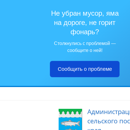
Не убран мусор, яма
на дороге, не горит
фонарь?
Столкнулись с проблемой —
сообщите о ней!
Сообщить о проблеме
Администрац
сельского по