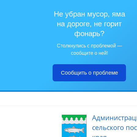
Не убран мусор, яма
на дороге, не горит
фонарь?
Столкнулись с проблемой —
сообщите о ней!
Сообщить о проблеме
Администрац
сельского по