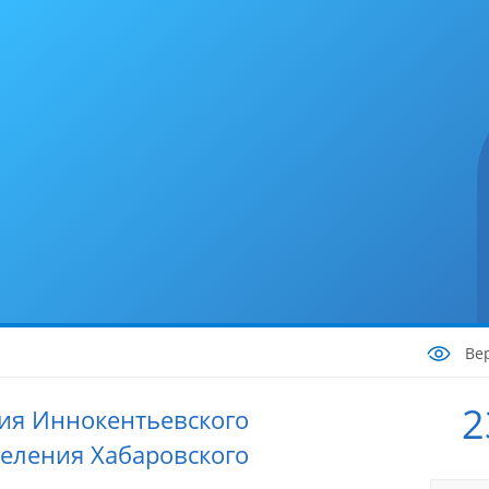
Ве
2
ия Иннокентьевского
селения Хабаровского