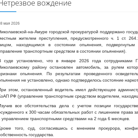
Нетрезвое вождение
08 мая 2026
Николаевской-на-Амуре городской прокуратурой поддержано госу
местным жителем преступления, предусмотренного ч. 1 ст. 264
лицом, находящимся в состоянии опьянения, подвергнутым 
управление транспортным средством в состоянии опьянения).
В суде установлено, что в январе 2026 года сотрудниками 
Николаевскому району остановлен автомобиль, за рулем кото
признаки опьянения. По результатам проведенного освидетель
опьянения не установлено, однако подтвердилось состояние нарко
При этом, остановленный водитель имел действующее администра
КоАП РФ (управление транспортным средством водителем, находящ
Изучив все обстоятельства дела с учетом позиции государстве
осужденного к 300 часам обязательных работ с лишением права з
с управлением транспортными средствами на 2 года 6 месяцев.
Кроме того, суд, согласившись с мнением прокурора, конфи
собственность государства.