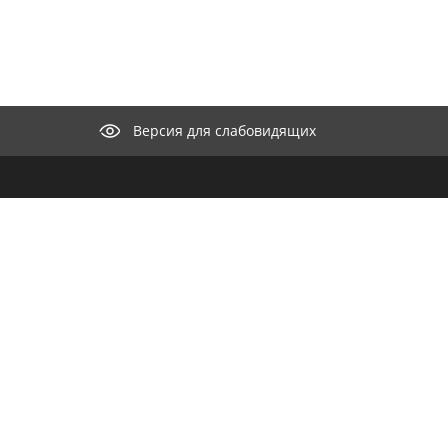
Версия для слабовидящих
КОНТАКТЫ
ООО "М
селение"
нии
Целью к
682440, Хабаровский край,
айт
разрабо
Николаевский район, с.
для орг
Иннокентьевка, ул. Набережная, д. 15
продвиж
Телефон:
8 (421-35) 37-1-22
информа
распро
Факс:
8 (421-35) 37-1-22
e-mail:
m
Ознаком
E-mail:
innok-2014@mail.ru
персона