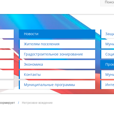
Новости
Защи
Жителям поселения
Муни
Градостроительное зонирование
Соци
Экономика
Прок
Контакты
Муни
Муниципальные программы
Инте
формирует
/
Нетрезвое вождение