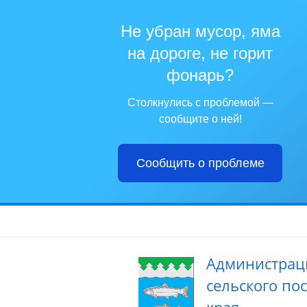
Не убран мусор, яма
на дороге, не горит
фонарь?
Столкнулись с проблемой —
сообщите о ней!
Сообщить о проблеме
Администрац
сельского по