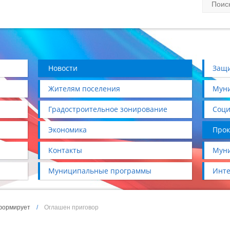
Новости
Защи
Жителям поселения
Муни
Градостроительное зонирование
Соци
Экономика
Прок
Контакты
Муни
Муниципальные программы
Инте
формирует
/
Оглашен приговор