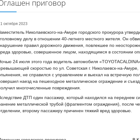
Оглашен приговор
31 октября 2023
Заместитель Николаевского-на-Амуре городского прокурора утверд
уголовному делу в отношении 40-летнего местного жителя. Он обвиня
(нарушение правил дорожного движения, повлекшее по неосторожн
вреда здоровью, совершенное лицом, находящимся в состоянии оп
Ночью 24 июля этого года водитель автомобиля «TOYOTACALDINA»
превышающей скоростью по ул. Советская г. Николаевск-на-Амуре, 
опьянения, не справился с управлением и выехал на встречную пол
совершил наезд на пешеходное металлическое ограждение и съезд 
получил многочисленные повреждения.
Вследствие ДТП один пассажир, который находился на переднем 
ранение металлической трубой (фрагментом ограждения), после че
отделении, второму пассажиру причинен тяжкий вред здоровью.
Помощник городского прокурора В.К. Ло