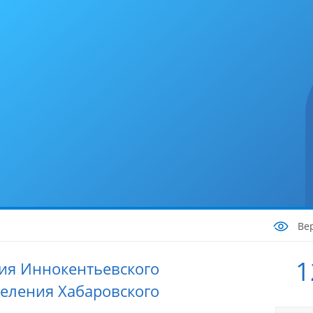
Ве
1
ия Иннокентьевского
селения Хабаровского