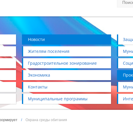
Новости
Защи
Жителям поселения
Муни
Градостроительное зонирование
Соци
Экономика
Прок
Контакты
Муни
Муниципальные программы
Инте
формирует
/
Охрана среды обитания