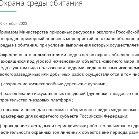
Охрана среды обитания
20 октября 2023
Приказом Министерства природных ресурсов и экологии Российско
утвержден примерный перечень мероприятий по охране объектов р
среды из обитания, при условии выполнения которых осуществляет
Закреплено, что пользователями недр в целях охраны объектов живо
находящихся под угрозой исчезновения объектов животного мира, п
недр с учетом вида пользования недрами, вида полезных ископаем
геологоразведочных или добычных работ, осуществляются в том ч
а) сохранение жизнеспособных деревьев с дуплами;
б) развешивание искусственных гнездовий (дуплянки, гнездовые ящ
строительство гнездовых платформ;
в) посадка и посев для насекомых аборигенных видов медоносных 
характерных для конкретного субъекта Российской Федерации;
г) проведение ежегодных и периодических работ по расчистке от д
растительности охранных зон линейных объектов вне периода разм