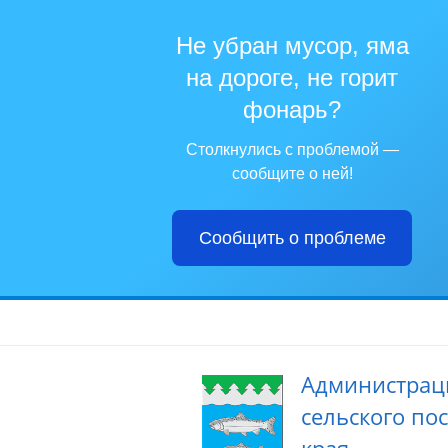
Не убран мусор, яма
на дороге, не горит
фонарь?
Столкнулись с проблемой —
сообщите о ней!
Сообщить о проблеме
Администрац
сельского по