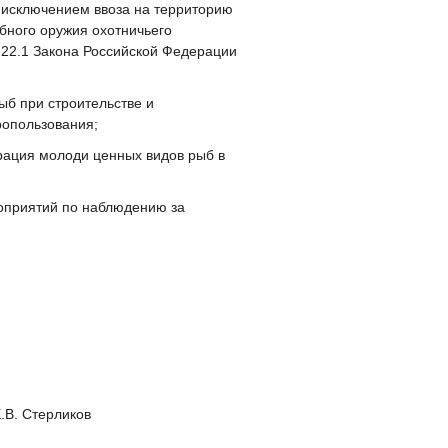
а исключением ввоза на территорию
ебного оружия охотничьего
 22.1 Закона Российской Федерации
ыб при строительстве и
ропользования;
трация молоди ценных видов рыб в
роприятий по наблюдению за
ерликов