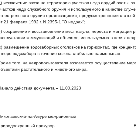
д) исключение ввоза на территорию участков недр орудий охоты, з
участков недр служебного оружия и используемого в качестве служ
огнестрельного оружия организациями, предусмотренными статьей
от 21 февраля 1992 г. N 2395-1 "О недрах";
е) сохранение и восстановление мест нагула, нереста и миграций р
эксплуатации коммуникаций и объектов, используемых в целях нед
ж) размещение водозаборных оголовков на горизонтах, где концен
створе водозабора в течение сезона стабильно наименьшая.
Кроме того, на недропользователя возлагается осуществление ме
объектами растительного и животного мира.
Начало действия документа – 11.09.2023
Николаевский-на-Амуре межрайонный
природоохранный прокурор Е.В. Ст