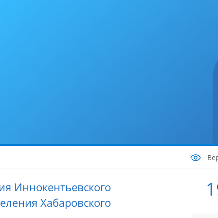
Ве
1
ия Иннокентьевского
селения Хабаровского