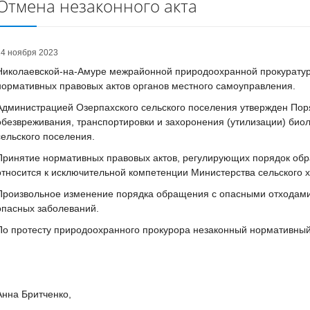
Отмена незаконного акта
14 ноября 2023
Николаевской-на-Амуре межрайонной природоохранной прокуратур
нормативных правовых актов органов местного самоуправления.
Администрацией Озерпахского сельского поселения утвержден Поря
обезвреживания, транспортировки и захоронения (утилизации) биол
сельского поселения.
Принятие нормативных правовых актов, регулирующих порядок обр
относится к исключительной компетенции Министерства сельского 
Произвольное изменение порядка обращения с опасными отходами
опасных заболеваний.
По протесту природоохранного прокурора незаконный нормативный
Анна Бритченко,