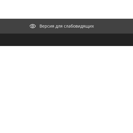
Версия для слабовидящих
КОНТАКТЫ
ООО "М
селение"
нии
Целью к
682440, Хабаровский край,
айт
разрабо
Николаевский район, с.
для орг
Иннокентьевка, ул. Набережная, д. 15
продвиж
Телефон:
8 (421-35) 37-1-22
информа
распро
Факс:
8 (421-35) 37-1-22
e-mail:
m
Ознаком
E-mail:
innok-2014@mail.ru
персона