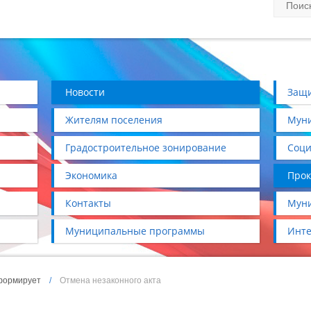
Новости
Защи
Жителям поселения
Муни
Градостроительное зонирование
Соци
Экономика
Прок
Контакты
Муни
Муниципальные программы
Инте
формирует
/
Отмена незаконного акта