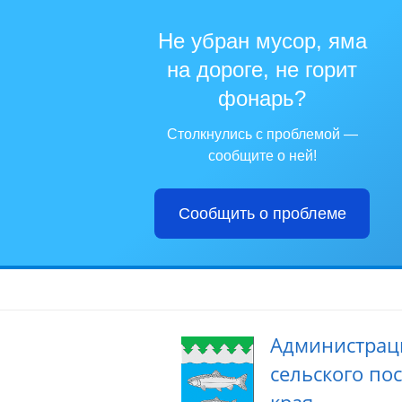
Не убран мусор, яма
на дороге, не горит
фонарь?
Столкнулись с проблемой —
сообщите о ней!
Сообщить о проблеме
Администрац
сельского по