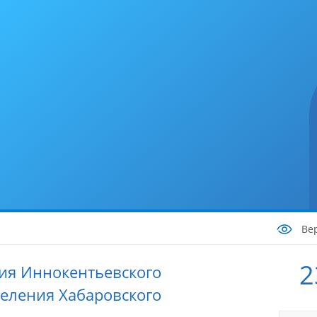
Ве
2
ия Иннокентьевского
селения Хабаровского