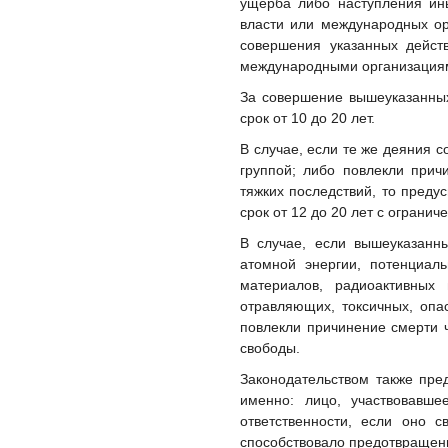
ущерба либо наступления ины
власти или международных ор
совершения указанных дейст
международными организация
За совершение вышеуказанных
срок от 10 до 20 лет.
В случае, если те же деяния 
группой; либо повлекли прич
тяжких последствий, то преду
срок от 12 до 20 лет с огранич
В случае, если вышеуказанн
атомной энергии, потенциал
материалов, радиоактивных 
отравляющих, токсичных, опа
повлекли причинение смерти 
свободы.
Законодательством также пре
именно: лицо, участвовавшее
ответственности, если оно 
способствовало предотвращени