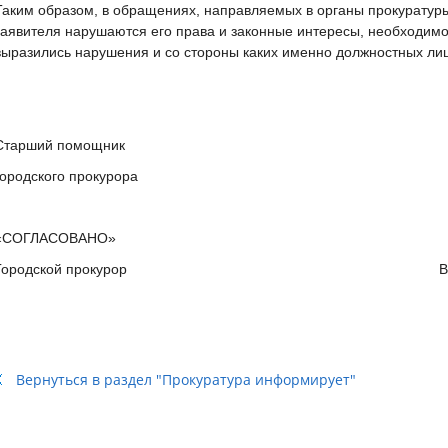
Таким образом, в обращениях, направляемых в органы прокуратуры
заявителя нарушаются его права и законные интересы, необходимо
выразились нарушения и со стороны каких именно должностных лиц
Старший помощник
городского прокурора С.В. 
«СОГЛАСОВАНО»
Городской прокурор В.С. Ше
Вернуться в раздел "Прокуратура информирует"