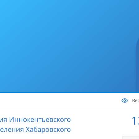
Ве
1
ия Иннокентьевского
селения Хабаровского