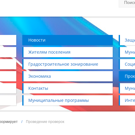
Новости
Защи
Жителям поселения
Муни
Градостроительное зонирование
Соци
Экономика
Прок
Контакты
Муни
Муниципальные программы
Инте
формирует
/
Проведение проверок