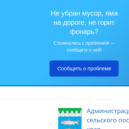
Не убран мусор, яма
на дороге, не горит
фонарь?
Столкнулись с проблемой —
сообщите о ней!
Сообщить о проблеме
Администрац
сельского по