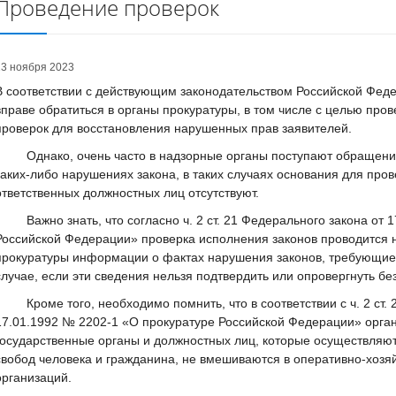
Проведение проверок
23 ноября 2023
В соответствии с действующим законодательством Российской Фед
вправе обратиться в органы прокуратуры, в том числе с целью про
проверок для восстановления нарушенных прав заявителей.
Однако, очень часто в надзорные органы поступают обращения,
каких-либо нарушениях закона, в таких случаях основания для пр
ответственных должностных лиц отсутствуют.
Важно знать, что согласно ч. 2 ст. 21 Федерального закона от 1
Российской Федерации» проверка исполнения законов проводится 
прокуратуры информации о фактах нарушения законов, требующие
случае, если эти сведения нельзя подтвердить или опровергнуть бе
Кроме того, необходимо помнить, что в соответствии с ч. 2 ст. 
17.01.1992 № 2202-1 «О прокуратуре Российской Федерации» орга
государственные органы и должностных лиц, которые осуществляют
свобод человека и гражданина, не вмешиваются в оперативно-хозя
организаций.