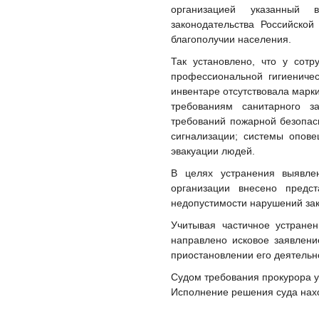
организацией
указанный ви
законодательства
Российской
благополучии населения.
Так установлено, что у сотр
профессиональной гигиеничес
инвентаре отсутствовала марк
требованиям санитарного з
требований пожарной безопас
сигнализации; системы опов
эвакуации людей.
В целях устранения выявл
организации
внесено предс
недопустимости нарушений зак
Учитывая частичное устране
направлено исковое заявлен
приостановлении его деятельн
Судом требования прокурора у
Исполнение решения суда нахо