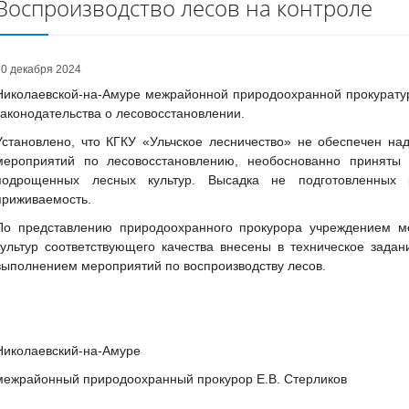
Воспроизводство лесов на контроле
20 декабря 2024
Николаевской-на-Амуре межрайонной природоохранной прокурату
законодательства о лесовосстановлении.
Установлено, что КГКУ «Ульчское лесничество» не обеспечен н
мероприятий по лесовосстановлению, необоснованно приняты 
подрощенных лесных культур. Высадка не подготовленных
приживаемость.
По представлению природоохранного прокурора учреждением м
культур соответствующего качества внесены в техническое задан
выполнением мероприятий по воспроизводству лесов.
Николаевский-на-Амуре
межрайонный природоохранный прокурор Е.В. Стерликов