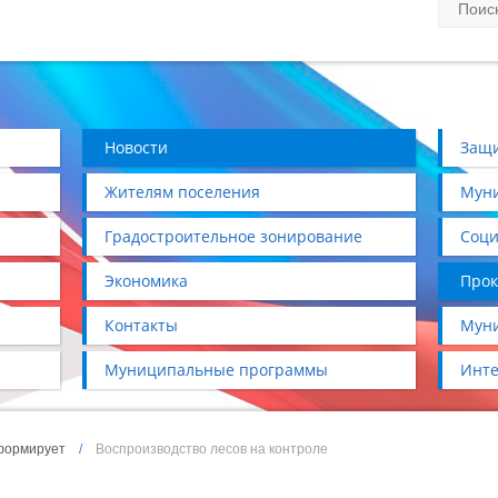
Новости
Защи
Жителям поселения
Муни
Градостроительное зонирование
Соци
Экономика
Прок
Контакты
Муни
Муниципальные программы
Инте
формирует
/
Воспроизводство лесов на контроле