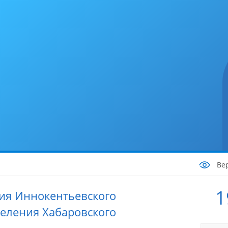
Ве
1
ия Иннокентьевского
селения Хабаровского