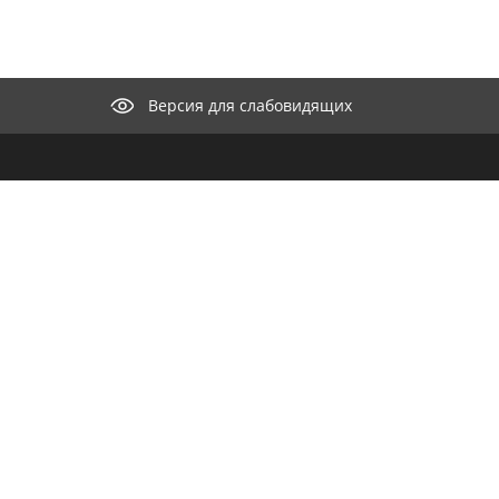
Версия для слабовидящих
КОНТАКТЫ
ООО "М
селение"
нии
Целью к
682440, Хабаровский край,
айт
разрабо
Николаевский район, с.
для орг
Иннокентьевка, ул. Набережная, д. 15
продвиж
Телефон:
8 (421-35) 37-1-22
информа
распро
Факс:
8 (421-35) 37-1-22
e-mail:
m
Ознаком
E-mail:
innok-2014@mail.ru
персона