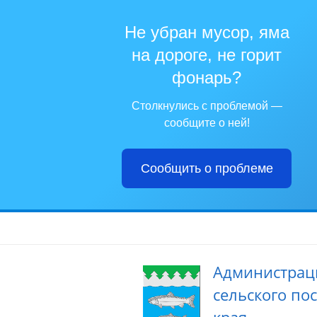
Не убран мусор, яма
на дороге, не горит
фонарь?
Столкнулись с проблемой —
сообщите о ней!
Сообщить о проблеме
Администрац
сельского по