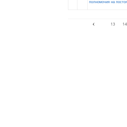
полномочия на посто
13
14