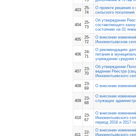
25-
О проекте решения о 
403
74
сельского поселения
Об утверждении Реес
25-
404
составляю­щего казну
73
состоянию на 01 янва
25-
О внесении изменени
405
72
Иннокентьевском сел
О рекомендациях деп
24-
406
питания в муниципа
71
учреждении средняя 
Об утверждении Поло
23-
407
ведении Реестра (сво
70
Иннокентьевского се
23-
408
О внесении изменений
69
О внесении изменени
23-
409
служащих администра
68
О внесении изменени
23-
410
Иннокентьевского сел
67
период 2016 и 2017 г
О внесении изменени
22-
411
Иннокентьевского сел