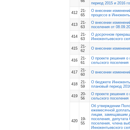
66
период 2015 и 2016 го
21-
О внесении изменени
412
65
процессе в Иннокент
21-
О внесении изменени
413
63
поселения от 08.09.2
21-
О досрочном прекращ
414
63
Иннокентьевского сел
21-
415
О внесении изменения
62
21-
О проекте решения о 
416
61
сельского поселения
21-
417
О внесении изменений
60
21-
О бюджете Иннокентье
418
59
плановый период 2016
20-
О проекте решения о 
419
56
сельского поселения
Об утверждении Поло
ежемесячной доплаты 
лицам, замещавшим д
19-
поселения, депутата 
420
55
поселения, члена вы
Иннокентьевского се