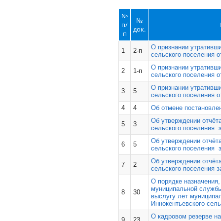
№
№
п/
док.
п
О признании утративш
1
2-п
сельского поселения о
О признании утративш
2
1-п
сельского поселения о
О признании утративш
3
5
сельского поселения о
4
4
Об отмене постановле
Об утверждении отчёт
5
3
сельского поселения з
Об утверждении отчёт
6
5
сельского поселения з
Об утверждении отчёт
7
2
сельского поселения з
О порядке назначения,
муниципальной службы
8
30
выслугу лет муницип
Иннокентьевского сель
О кадровом резерве н
9
23