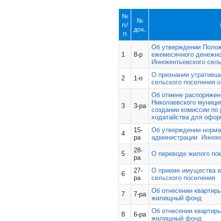
№
№
п/
док.
п
Об утверждении Полож
1
8-р
ежемесячного денежн
Иннокентьевского сел
О признании утративш
2
1-п
сельского поселения о
Об отмене распоряжен
Николаевского муницип
3
3-ра
создании комиссии по
ходатайства для офор
15-
Об утверждении норма
4
ра
администрации Инноке
28-
5
О переводе жилого по
ра
27-
О приеме имущества в
6
ра
сельского поселения
Об отнесении квартир
7
7-ра
жилищный фонд
Об отнесении квартир
8
6-ра
жилищный фонд