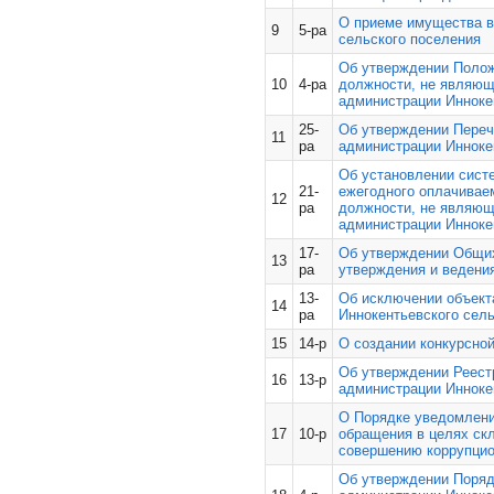
О приеме имущества в
9
5-ра
сельского поселения
Об утверждении Полож
10
4-ра
должности, не являю
администрации Инноке
25-
Об утверждении Пере
11
ра
администрации Инноке
Об установлении сист
21-
ежегодного оплачивае
12
ра
должности, не являю
администрации Инноке
17-
Об утверждении Общих
13
ра
утверждения и ведени
13-
Об исключении объект
14
ра
Иннокентьевского сел
15
14-р
О создании конкурсно
Об утверждении Реест
16
13-р
администрации Инноке
О Порядке уведомлени
17
10-р
обращения в целях ск
совершению коррупци
Об утверждении Поряд