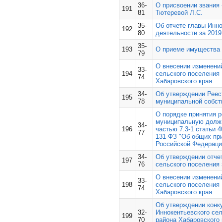
36-
О присвоении звания
191
81
Тютеревой Л.С.
35-
Об отчете главы Инно
192
80
деятельности за 2019
35-
193
О приеме имущества 
79
О внесении изменений
33-
194
сельского поселения
74
Хабаровского края
34-
Об утверждении Реес
195
78
муниципальной собст
О порядке принятия 
муниципальную должн
34-
196
частью 7.3-1 статьи 4
77
131-ФЗ "Об общих пр
Российской Федераци
34-
Об утверждении отче
197
76
сельского поселения 
О внесении изменений
33-
198
сельского поселения
74
Хабаровского края
Об утверждении конк
32-
Иннокентьевского се
199
70
района Хабаровского 