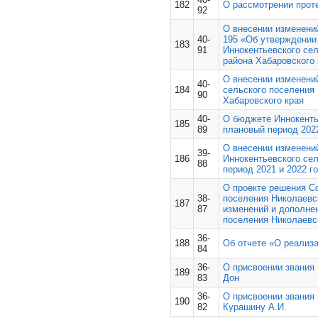
182
О рассмотрении прот
92
О внесении изменений
40-
195 «Об утверждении
183
91
Иннокентьевского се
района Хабаровского 
О внесении изменений
40-
184
сельского поселения
90
Хабаровского края
40-
О бюджете Иннокентье
185
89
плановый период 2022
О внесении изменени
39-
186
Иннокентьевского сел
88
период 2021 и 2022 г
О проекте решения Со
38-
поселения Николаевс
187
87
изменений и дополнен
поселения Николаевс
36-
188
Об отчете «О реализ
84
36-
О присвоении звания 
189
83
Дон
36-
О присвоении звания
190
82
Курашину А.И.