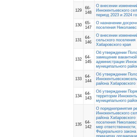
О внесении изменени
66-
129
Иннокентьевского сел
148
период 2023 и 2024 г
65-
О назначении досроч
130
147
поселения Николаевс
О внесении изменений
64-
131
сельского поселения
146
Хабаровского края
Об утверждении Поло
64-
замещение вакантной
132
145
администрации Иннок
муниципального райо
Об утверждении Поло
64-
133
Иннокентьевскомсель
144
района Хабаровского 
Об утверждении Поря
64-
134
территории Иннокенть
143
муниципального райо
О порядкепринятия р
Иннокентьевского се
района Хабаровского 
64-
поселения Николаевс
135
142
мер ответственности,
Федерального закона 
принципах организац