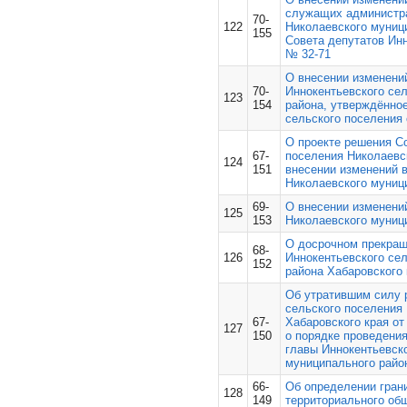
служащих администра
70-
122
Николаевского муниц
155
Совета депутатов Инн
№ 32-71
О внесении изменени
70-
Иннокентьевского се
123
154
района, утверждённо
сельского поселения 
О проекте решения Со
67-
поселения Николаевс
124
151
внесении изменений в
Николаевского муниц
69-
О внесении изменений
125
153
Николаевского муниц
О досрочном прекращ
68-
126
Иннокентьевского се
152
района Хабаровского
Об утратившим силу 
сельского поселения
67-
Хабаровского края о
127
150
о порядке проведения
главы Иннокентьевск
муниципального райо
66-
Об определении гран
128
149
территориального об