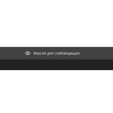
Версия для слабовидящих
КОНТАКТЫ
ООО "М
селение"
нии
Целью к
682440, Хабаровский край,
айт
разрабо
Николаевский район, с.
для орг
Иннокентьевка, ул. Набережная, д. 15
продвиж
Телефон:
8 (421-35) 37-1-22
информа
распро
Факс: