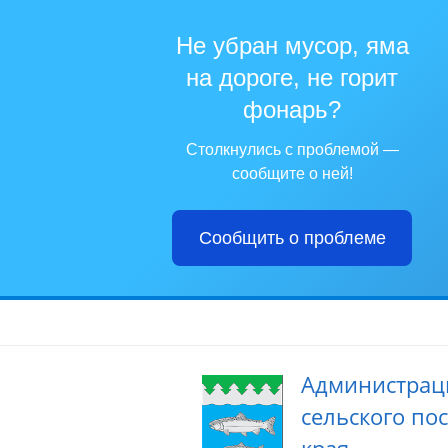
Не убран мусор, яма
на дороге, не горит
фонарь?
Столкнулись с проблемой —
сообщите о ней!
Сообщить о проблеме
Администрац
сельского по