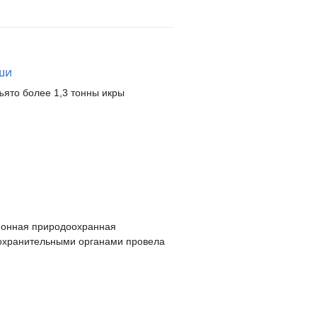
ши
ъято более 1,3 тонны икры
йонная природоохранная
оохранительными органами провела