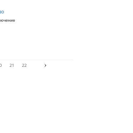
во
лючение
0
21
22