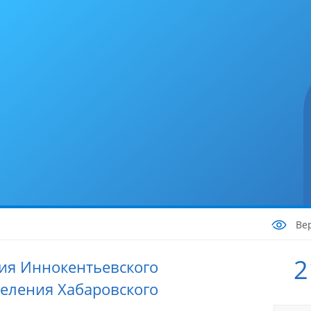
Ве
2
ия Иннокентьевского
селения Хабаровского