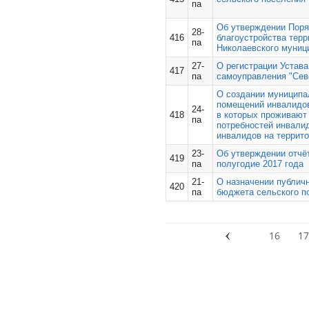
па
Об утверждении Поря
28-
416
благоустройства терр
па
Николаевского муниц
27-
О регистрации Устав
417
па
самоуправления "Сев
О создании муниципа
помещений инвалидов
24-
418
в которых проживают 
па
потребностей инвалид
инвалидов на террито
23-
Об утверждении отчё
419
па
полугодие 2017 года
21-
О назначении публичн
420
па
бюджета сельского по
16
17