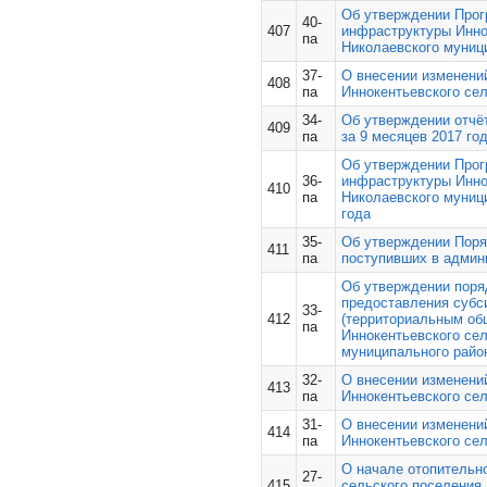
Об утверждении Прог
40-
407
инфраструктуры Инно
па
Николаевского муниц
37-
О внесении изменени
408
па
Иннокентьевского сел
34-
Об утверждении отчё
409
па
за 9 месяцев 2017 го
Об утверждении Прог
36-
инфраструктуры Инно
410
па
Николаевского муници
года
35-
Об утверждении Поря
411
па
поступивших в админ
Об утверждении поря
предоставления субс
33-
412
(территориальным об
па
Иннокентьевского се
муниципального райо
32-
О внесении изменени
413
па
Иннокентьевского сел
31-
О внесении изменени
414
па
Иннокентьевского сел
О начале отопительно
27-
415
сельского поселения