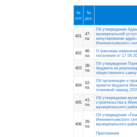
№
№
п/п
док.
Об утверждении Адми
47-
муниципальной услуг
401
па
аннулирование адрес
Иннокентьевского се
46-
О внесении изменени
402
па
поселения от 17.04.2
Об утверждении Поря
38-
403
бюджета на реализац
па
общественного самоу
Об организации и пр
42-
404
проекте бюджета Инно
па
плановый период 2019
Об утверждении мун
41-
405
строительства в Инн
па
муниципального район
Об утверждении «Ген
Иннокентьевского се
39-
406
муниципального район
па
Приложения