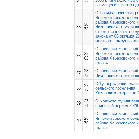
34
2008 г. № 41-156 «
Об о
77
размещения заказов д
О Порядке принятия ре
Иннокентьевского сел
района Хабаровского к
30-
35
Николаевского муници
76
ответственности, пред
закона от 06 октября 
местного самоуправле
О внесении изменений 
23-
Иннокентьевского сел
36
62
района Хабаровского к
годов»
28-
О внесении изменений 
37
73
Николаевского муници
Об утверждении плана
27-
38
сельского поселения 
72
Хабаровского края на 
27-
О бюджете муниципальн
39
71
плановый период 2026 
О внесении изменений 
26-
Иннокентьевского сел
40
70
района Хабаровского к
годов»