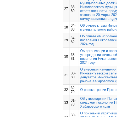
муниципальные должно
38-
Николаевского муницип
27
89
ответственности, пре
закона от 20 марта 20
самоуправления в еди
34-
Об отчете главы Иннок
28
83
муниципального района
Об отчёте об исполне
34-
29
поселения Николаевско
82
2024 год
Об организации и про
33-
утверждении отчета о
30
81
поселения Николаевско
2024 год»
О внесении изменения
33-
Иннокентьевском сель
31
80
депутатов Иннокентье
района Хабаровского кр
32-
32
О рассмотрении Проте
79
Об утверждении Полож
31-
33
сельском поселении Н
78
Хабаровского края
О признании утративш
30-