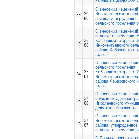
района Хабаровского к
О внесении изменений
39-
Иннокентьевского сел
22
90
района, утверждённое
сельского поселения о
О внесении изменений
сельского поселения 
36-
Хабаровского края от 
23
86
Иннокентьевского сел
района Хабаровского к
годов"
О внесении изменений
сельского поселения 
35-
Хабаровского края от 
24
84
Иннокентьевского сел
района Хабаровского к
годов"
О внесении изменений
37-
служащих администрац
25
88
Николаевского муници
депутатов Иннокентьев
О внесении изменений
37-
Иннокентьевского сел
26
87
района, утверждённое
сельского поселения о
О Порядке принятия р