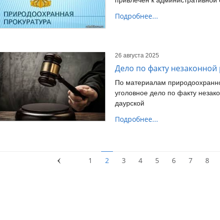
привлечен к административной 
Подробнее...
26 августа 2025
Дело по факту незаконной
По материалам природоохранно
уголовное дело по факту незак
даурской
Подробнее...
1
2
3
4
5
6
7
8