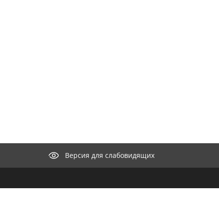
Версия для слабовидящих
КОНТАКТЫ
ООО "М
селение"
нии
Целью к
682440, Хабаровский край,
айт
разрабо