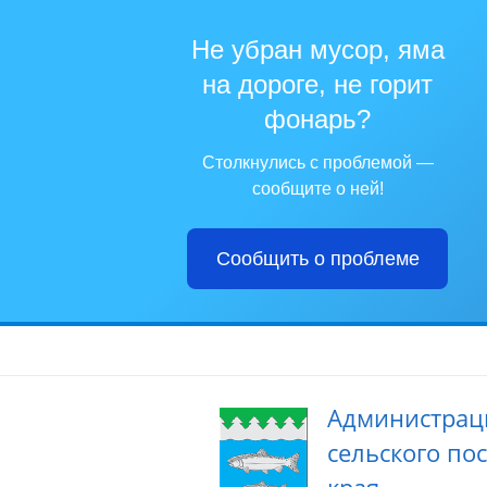
Не убран мусор, яма
на дороге, не горит
фонарь?
Столкнулись с проблемой —
сообщите о ней!
Сообщить о проблеме
Администрац
сельского по