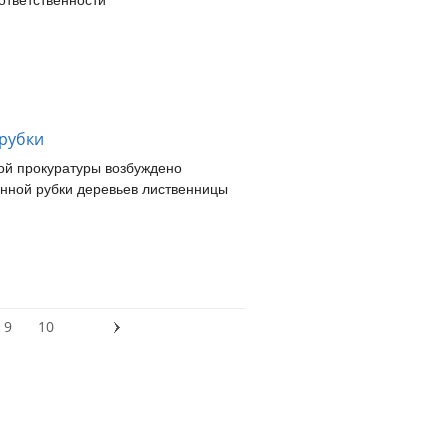
ответственности
 рубки
й прокуратуры возбуждено
онной рубки деревьев лиственницы
9
10