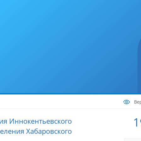
Ве
1
ия Иннокентьевского
селения Хабаровского