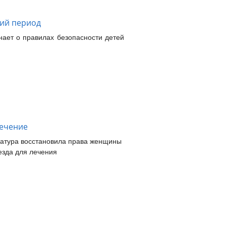
ний период
нает о правилах безопасности детей
лечение
ратура восстановила права женщины
езда для лечения