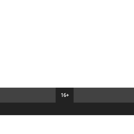
16+
СУ ПРОЕКТ"
омпании является концептуальная
тка интернет-проектов