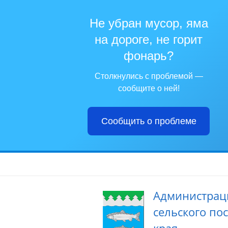
Не убран мусор, яма
на дороге, не горит
фонарь?
Столкнулись с проблемой —
сообщите о ней!
Сообщить о проблеме
Администрац
сельского по