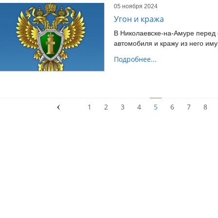
05 ноября 2024
Угон и кража
В Николаевске-на-Амуре перед 
автомобиля и кражу из него им
Подробнее...
1
2
3
4
5
6
7
8