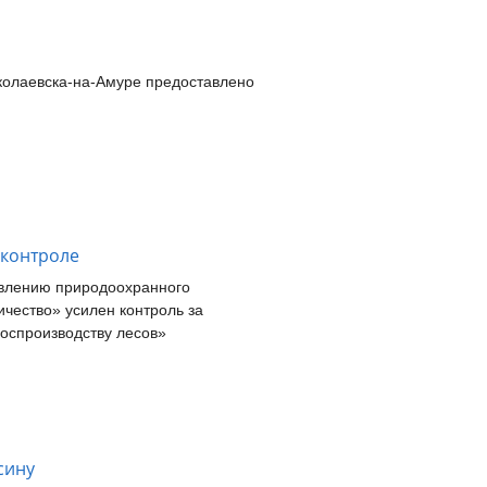
иколаевска-на-Амуре
предоставлено
 контроле
авлению природоохранного
ичество» усилен контроль за
оспроизводству лесов»
сину