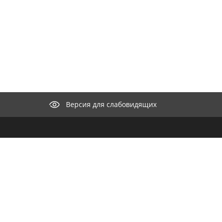
Версия для слабовидящих
КОНТАКТЫ
ООО "М
селение"
нии
Целью к
682440, Хабаровский край,
айт
разрабо
Николаевский район, с.
для орг
Иннокентьевка, ул. Набережная, д. 15
продвиж
Телефон:
8 (421-35) 37-1-22
информа
распро
Факс: