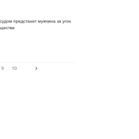
судом предстанет мужчина за угон
ущества
9
10