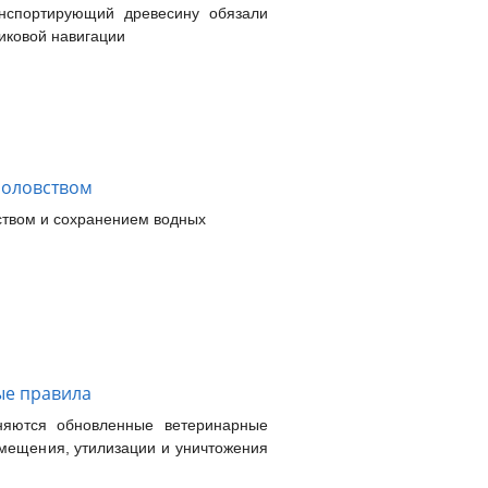
анспортирующий древесину обязали
иковой навигации
боловством
ством и сохранением водных
ые правила
яются обновленные ветеринарные
емещения, утилизации и уничтожения