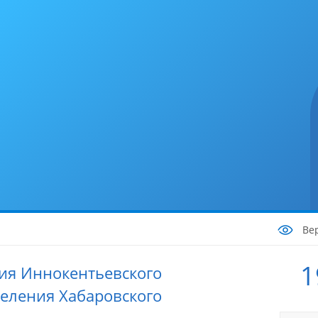
Ве
1
ия Иннокентьевского
селения Хабаровского