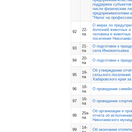
поддержки субъектов
числе физическим л
предпринимателями 
"Налог на профессио
О мерах по предупре
22-
болезней животных и
92
па
человека и животных 
поселения Николаевс
21-
О подготовке к празд
93
па
села Иннокентьевка
20-
94
О подготовке к праз
па
Об утверждении отчё
19-
95
сельского поселения
па
Хабаровского края за
18-
96
О проведении семейн
па
16-
97
О проведении спорти
па
Об организации и пр
25а-
98
отчета об исполнени
па
Николаевского муници
14-
99
Об окончании отопит
па