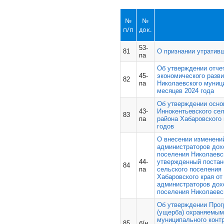
№
№
п/п
док.
53-
81
О признании утратив
па
Об утверждении отчет
45-
экономического разви
82
па
Николаевского муници
месяцев 2024 года
Об утверждении осно
43-
Иннокентьевского се
83
па
района Хабаровского 
годов
О внесении изменени
администраторов дох
поселения Николаевс
44-
утвержденный постан
84
па
сельского поселения
Хабаровского края от
администраторов дох
поселения Николаевс
Об утверждении Прог
(ущерба) охраняемым
муниципального конт
85
б/н