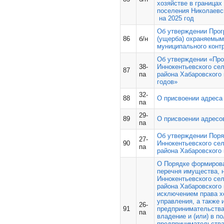
хозяйстве в границах
поселения Николаевс
на 2025 год
Об утверждении Прог
86
б/н
(ущерба) охраняемым
муниципального контр
Об утверждении «Про
38-
Иннокентьевского се
87
па
района Хабаровского 
годов»
32-
88
О присвоении адреса
па
29-
89
О присвоении адресо
па
Об утверждении Поря
27-
90
Иннокентьевского се
па
района Хабаровского 
О Порядке формирова
перечня имущества, 
Иннокентьевского се
района
Хабаровского 
исключением права хо
управления, а также 
26-
91
предпринимательства
па
владение и (или) в п
предпринимательства