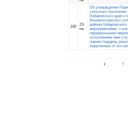
Об утверждении Поря
сельского поселения
Хабаровского края и
Иннокентьевского се
23-
района Хабаровского
100
па
мероприятиями, служ
официальными меропр
исполнением ими слу
оценки подарка
,
реал
вырученных от его р
1