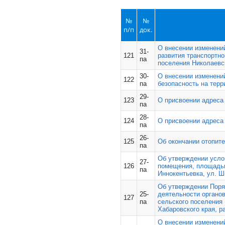
№
№
п/п
док.
О внесении изменени
31-
121
развития транспортн
па
поселения Николаевс
30-
О внесении изменени
122
па
безопасность на терр
29-
123
О присвоении адреса
па
28-
124
О присвоении адреса
па
26-
125
Об окончании отопите
па
Об утверждении усло
27-
126
помещения, площадью
па
Иннокентьевка, ул. Шк
Об утверждении Поря
25-
деятельности органо
127
па
сельского поселения
Хабаровского края, 
О внесении изменени