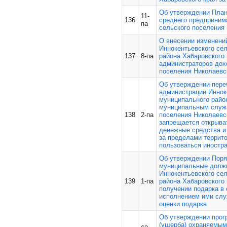
Об утверждении План
11-
136
среднего предприним
па
сельского поселения 
О внесении изменени
Иннокентьевского се
137
8-па
района Хабаровского 
администраторов дох
поселения Николаевс
Об утверждении пере
администрации Иннок
муниципального райо
муниципальным служа
138
2-па
поселения Николаевс
запрещается открыват
денежные средства и
за пределами террито
пользоваться иност
Об утверждении Пор
муниципальные должн
Иннокентьевского се
139
1-па
района Хабаровского
получении подарка в
исполнением ими слу
оценки подарка
Об утверждении прог
(ущерба) охраняемым