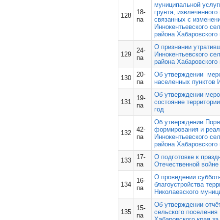
муниципальной услуг
18-
грунта, извлеченного
128
па
связанных с изменени
Иннокентьевского се
района Хабаровского 
О признании утратив
24-
129
Иннокентьевского се
па
района Хабаровского 
20-
Об утверждении меро
130
па
населенных пунктов И
Об утверждении меро
19-
131
состояние территории
па
год
Об утверждении Поря
42-
формирования и реал
132
па
Иннокентьевского се
района Хабаровского 
17-
О подготовке к праз
133
па
Отечественной войне 
О проведении субботн
16-
134
благоустройства терр
па
Николаевского муници
Об утверждении отчё
15-
135
сельского поселения
па
Хабаровского края за